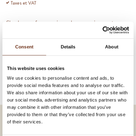
Taxes et VAT
Chambre non-fumeur, animaux de compagnie ne sont pas
acceptés
Consent
Details
About
RÉSERVER
This website uses cookies
We use cookies to personalise content and ads, to
provide social media features and to analyse our traffic.
We also share information about your use of our site with
PLAN
our social media, advertising and analytics partners who
may combine it with other information that you’ve
Master Suite - vue sur le lac
provided to them or that they’ve collected from your use
Séjour
of their services.
Chambre à coucher