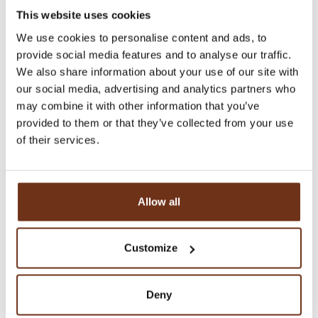
This website uses cookies
We use cookies to personalise content and ads, to
provide social media features and to analyse our traffic.
We also share information about your use of our site with
our social media, advertising and analytics partners who
may combine it with other information that you’ve
provided to them or that they’ve collected from your use
UNSERE JUBILÄUMS-KULINARIK
of their services.
Wir freuen uns sehr, unser 120 jähriges Bestehen mit
exklusiven Jubiläums-Speisekarten sowie der
neuen Bar «1905» zu feiern! Mit unseren Jubiläumsmenus
Allow all
erwarten Sie frische und inspirierende kulinarische
Kreationen, die die Aromen und Frische jeder Saison
zelebrieren.
Customize
Reservieren Sie jetzt Ihren Tisch und lassen Sie sich von den
Deny
neuen kulinarischen Höhepunkten in unserem Restaurant
verzaubern.